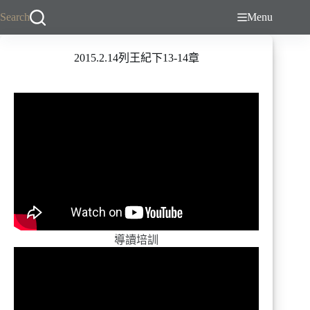
跳
Search
Menu
至
主
2015.2.14列王紀下13-14章
要
內
容
導讀培訓