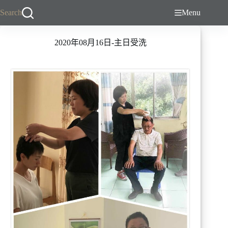
跳
Search
Menu
至
主
2020年08月16日-主日受洗
要
內
容