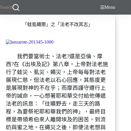
跳
Search
Menu
至
主
「蛙虱蠅懲」之「法老不改其志」
要
內
容
我們要當術士、法老?還是亞倫、摩
西?在《出埃及記》第八章，上帝對法老施
行了蛙災、虱災、蠅災，上帝每每對法老
展現仁慈，但法老以石心回應，其態度更
是展現對神的不在乎；而摩西謹守遵行上
帝的誡命，一心想著耶和華交付給他傳遞
法老的訊息：「往曠野去，走三天的路
程，為要祭祀耶和華我們的神」，最終目
標是帶領希伯來人離開埃及的困苦，到流
奶與蜜之地。在蠅災之後，即便法老想與