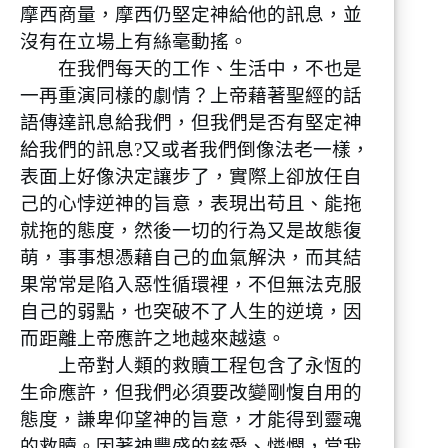
摩西商量，摩西仍堅定神給他的訊息，並
沒有在立場上有絲毫動搖。
在我們每天的工作、生活中，不也是
一再重演同樣的劇情？上帝藉著聖經的話
語傳達訊息給我們，但我們是否有堅定神
給我們的訊息?又或者我們倒像法老一樣，
表面上好像決定讓步了，實際上卻放任自
己的心悖逆神的旨意，表現出苟且、能拖
就拖的態度，然後一切的行為又是故態復
萌，事事想憑藉自己的血氣解決，而其結
果常常是陷入惡性循環裡，不但無法克服
自己的弱點，也突破不了人生的逆境，因
而距離上帝應許之地越來越遠。
上帝對人類的救贖工程包含了永恆的
生命應許，但我們必須要改變剛愎自用的
態度，謙卑仰望神的旨意，才能得到靈魂
的救贖。因著神豐盛的慈愛、憐憫，當我