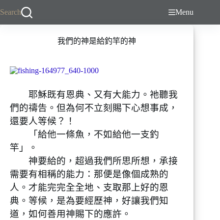
跳
Search
Menu
至
主
我們的神是給釣竿的神
要
內
容
耶穌既有恩典、又有大能力。祂聽我
們的禱告。但為何不立刻賜下心想事成，
還要人等候？！
「給他一條魚，不如給他一支釣
竿」。
神要給的，超過我們所思所想，承接
需要有相稱的能力：那便是像個成熟的
人。才能完完全全地、支取那上好的恩
典。等候，是為要經歷神，好讓我們知
道，如何善用神賜下的應許。