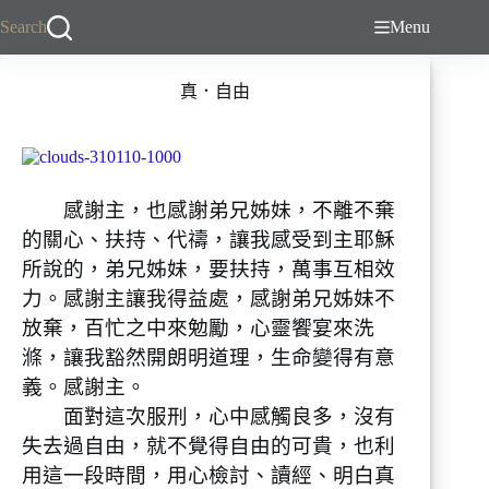
跳
Search
Menu
至
主
真．自由
要
內
容
感謝主，也感謝弟兄姊妹，不離不棄
的關心、扶持、代禱，讓我感受到主耶穌
所說的，弟兄姊妹，要扶持，萬事互相效
力。感謝主讓我得益處，感謝弟兄姊妹不
放棄，百忙之中來勉勵，心靈饗宴來洗
滌，讓我豁然開朗明道理，生命變得有意
義。感謝主。
面對這次服刑，心中感觸良多，沒有
失去過自由，就不覺得自由的可貴，也利
用這一段時間，用心檢討、讀經、明白真