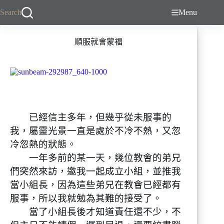
跳
Search
Menu
至
主
順服就會蒙福
要
內
容
已經信主多年，但幾乎從未服事的
我，屬靈光景一直是處於不冷不熱，又忽
冷忽熱的狀態。
一年多前的某一天，幾位教會的弟兄
們突然來訪，邀我一起成立小組，並推我
當小組長，因為這些弟兄在教會已經都有
服事，所以我就勉為其難的接受了。
當了小組長後才知道責任還不少，不