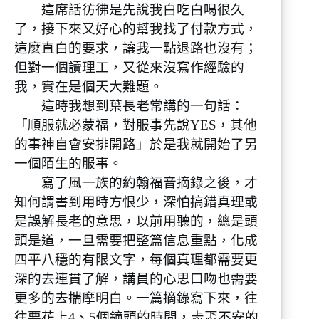
這席話彷彿是先說我白吃白喝很久
了，接下來又好心的幫我找了付款方式，
這麼直白的要求，讓我一點退路也沒有；
但對一個讀理工，又從來沒寫作經驗的
我，實在是個天大難題。
這時我想到葉長老常講的一句話：
「順服就必蒙福，對服事先說YES，其他
的事神自會安排開路」於是我就開始了另
一個陌生的服事。
寫了風一族的約翰福音摘錄之後，才
知何謂書到用時方恨少，深怕搞錯真理或
是誤解長老的意思，以前用聽的，總是頭
頭是道，一旦需要把整篇信息重點，化成
四平八穩的有限文字，每個真理都需要更
深的去連貫了解，講員的心思口吻也需要
更多的去揣摩明白。一篇摘錄寫下來，往
往要花上4、5個鐘頭的時間，忐忑不安的