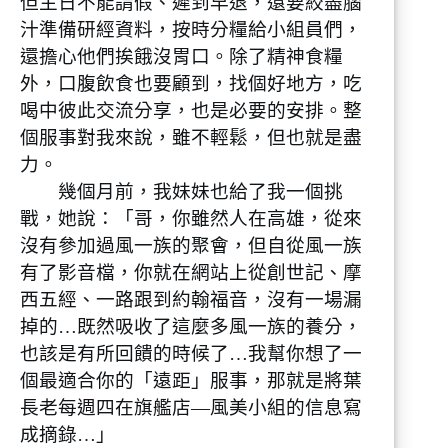
但主日不能請假、遲到早退，還要絞盡腦
汁準備研經資料，按時分糧給小組員們，
還擔心他們挨餓沒胃口。除了精神食糧
外，口腹飲食也要顧到，找個好地方，吃
喝中彼此交流分享，也是必要的安排。整
個服事對我來說，雖不輕鬆，但也就是盡
力。
幾個月前，我妹妹也給了我一個挑
戰，她說：「哥，你雖然人在高雄，從來
沒有參加過風一族的聚會，但自從風一族
有了影音檔，你就在網站上從創世記、摩
西五經、一路跟到約翰福音，沒有一場漏
掉的…既然吸收了這麼多風一族的養分，
也該是有所回饋的時候了…我幫你想了一
個最適合你的「遠距」服事，那就是將葉
長老每週四在旗艦店—風美小組的信息寫
成摘錄…」