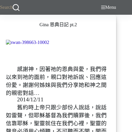
跳
Search
Menu
至
主
Gina 恩典日記 pt.2
要
內
容
感謝神，因著祂的恩典與愛，我們得
以來到祂的面前，親口對祂訴說、回應這
份愛。謝謝何姊妹與我們分享她和神之間
的親密對話…
2014/12/11
舊約時上帝只跟少部份人說話，說話
如雷聲，但耶穌基督為我們贖罪後，我們
信靠耶穌，聖靈就住在我們心裡，聖靈的
聲音必須用心傾聽，不可聽而不聞，聞而