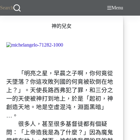
跳
Search
Menu
至
主
神的兒女
要
內
容
「明亮之星，早晨之子啊，你何竟從
天墜落？你這攻敗列國的何竟被砍倒在地
上？」。天使長路西弗犯了罪，和三分之
一的天使被神打到地上，於是「起初，神
創造天地。地是空虛混沌，淵面黑暗」
…。
很多人，甚至很多基督徒都有個疑
問：「上帝造我是為了什麼？」因為魔鬼