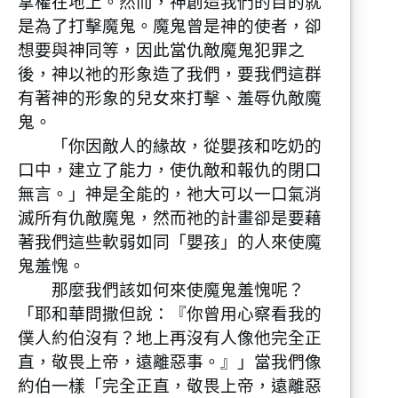
掌權在地上。然而，神創造我們的目的就
是為了打擊魔鬼。魔鬼曾是神的使者，卻
想要與神同等，因此當仇敵魔鬼犯罪之
後，神以祂的形象造了我們，要我們這群
有著神的形象的兒女來打擊、羞辱仇敵魔
鬼。
「你因敵人的緣故，從嬰孩和吃奶的
口中，建立了能力，使仇敵和報仇的閉口
無言。」神是全能的，祂大可以一口氣消
滅所有仇敵魔鬼，然而祂的計畫卻是要藉
著我們這些軟弱如同「嬰孩」的人來使魔
鬼羞愧。
那麼我們該如何來使魔鬼羞愧呢？
「耶和華問撒但說：『你曾用心察看我的
僕人約伯沒有？地上再沒有人像他完全正
直，敬畏上帝，遠離惡事。』」當我們像
約伯一樣「完全正直，敬畏上帝，遠離惡