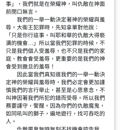
事」，我們就是在榮耀神，叫仇敵在神面
前閉口無言。
我們的一舉一動決定著神的榮耀與羞
辱。大衛王犯罪時，先知拿單對他說：
「只是你行這事，叫耶和華的仇敵大得褻
瀆的機會…」所以當我們犯罪的時候，不
只是我們個人受羞辱，也不只是我們的家
庭、教會會受羞辱，更重要的是我們的神
會受到撒旦的羞辱！
因此當我們真知道我們的一舉一動決
定神的榮耀與羞辱時，我們必定會更加謹
慎我們的言行舉止，甚至是心思意念，不
叫神因著我們所犯的錯而受辱。所以我們
務要謹守，警醒。因為你們的仇敵魔鬼，
如同吼叫的獅子，遍地遊行，找可吞吃的
人。
仇敵魔鬼無時無刻不找機會控告我