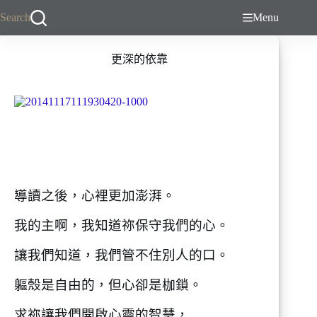
跳
Search
Menu
至
主
更深的依靠
要
內
容
導讀之後，心裡更加澎湃。
我的主啊，我知道祢保守我們的心。
讓我們知道，我們管不住別人的口。
軀殼是自由的，但心卻是枷鎖。
求祢讓我們開啟心靈的智慧，