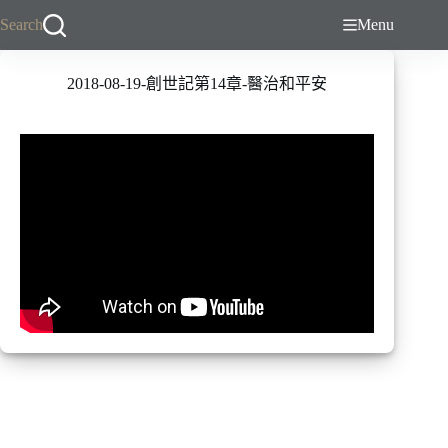
跳
Search
Menu
至
主
2018-08-19-創世記第14章-醫治和平安
要
內
容