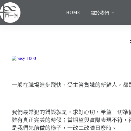
跳
至
HOME
關於我們
主
要
內
容
一般在職場進步飛快、受主管賞識的新鮮人，都
我們最常犯的錯誤就是，求好心切，希望一切準
難有真正完美的時候；當期望與實際表現不符，
是我們先前做的樣子，一改二改曠日廢時。