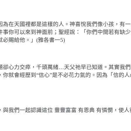
因為在天國裡都是這樣的人。神喜悅我們像小孩，有一
件事你可以來到神面前；聖經說：「你們中間若有缺少
必賜給他。」(雅各書一5)
題卻心力交瘁，千頭萬緒…天父祂早已知道。其實我們
，你就會經歷到“信心”是不必花力氣的。因為「信的人
與我們一起認識這位 豐豐富富 有恩典 有憐憫，使人